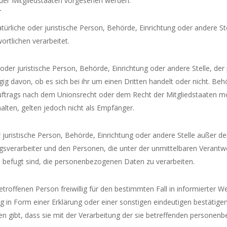
der Mitgliedstaaten vorgesehen werden.
r
natürliche oder juristische Person, Behörde, Einrichtung oder andere 
rtlichen verarbeitet.
 oder juristische Person, Behörde, Einrichtung oder andere Stelle, 
ig davon, ob es sich bei ihr um einen Dritten handelt oder nicht. Be
trags nach dem Unionsrecht oder dem Recht der Mitgliedstaaten m
ten, gelten jedoch nicht als Empfänger.
der juristische Person, Behörde, Einrichtung oder andere Stelle außer 
gsverarbeiter und den Personen, die unter der unmittelbaren Verantw
s befugt sind, die personenbezogenen Daten zu verarbeiten.
betroffenen Person freiwillig für den bestimmten Fall in informierter 
in Form einer Erklärung oder einer sonstigen eindeutigen bestätigen
en gibt, dass sie mit der Verarbeitung der sie betreffenden persone