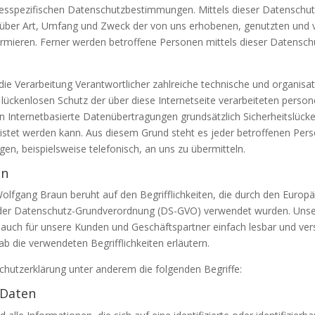
esspezifischen Datenschutzbestimmungen. Mittels dieser Datenschu
 über Art, Umfang und Zweck der von uns erhobenen, genutzten und 
ieren. Ferner werden betroffene Personen mittels dieser Datenschu
 die Verarbeitung Verantwortlicher zahlreiche technische und organi
lückenlosen Schutz der über diese Internetseite verarbeiteten per
n Internetbasierte Datenübertragungen grundsätzlich Sicherheitslück
eistet werden kann. Aus diesem Grund steht es jeder betroffenen Per
en, beispielsweise telefonisch, an uns zu übermitteln.
en
lfgang Braun beruht auf den Begrifflichkeiten, die durch den Europäi
der Datenschutz-Grundverordnung (DS-GVO) verwendet wurden. Unser
ls auch für unsere Kunden und Geschäftspartner einfach lesbar und ver
b die verwendeten Begrifflichkeiten erläutern.
chutzerklärung unter anderem die folgenden Begriffe:
 Daten