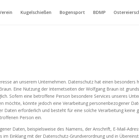
Verein
Kugelschießen
Bogensport
BDMP
Ostereiersc
nteresse an unserem Unternehmen. Datenschutz hat einen besonders ho
Braun. Eine Nutzung der Internetseiten der Wolfgang Braun ist grund
ch. Sofern eine betroffene Person besondere Services unseres Unt
en möchte, könnte jedoch eine Verarbeitung personenbezogener Daten
Daten erforderlich und besteht für eine solche Verarbeitung keine g
etroffenen Person ein.
gener Daten, beispielsweise des Namens, der Anschrift, E-Mail-Adre
ets im Einklang mit der Datenschutz-Grundverordnung und in Übereins