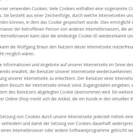
erver verwenden Cookies. Viele Cookies enthalten eine sogenannte Coo
. Sie besteht aus einer Zeichenfolge, durch welche Internetseiten u
den können, in dem das Cookie gespeichert wurde. Dies ermöglicht e
 Browser der betroffenen Person von anderen Internetbrowsern, die an
nternetbrowser kann über die eindeutige Cookie-ID wiedererkannt und 
ann die Wolfgang Braun den Nutzern dieser Internetseite nutzerfreund
cht möglich wären.
ie Informationen und Angebote auf unserer Internetseite im Sinne de
ereits erwähnt, die Benutzer unserer Internetseite wiederzuerkenne
ung unserer Internetseite zu erleichtern. Der Benutzer einer Internets
edem Besuch der Internetseite erneut seine Zugangsdaten eingeben, we
m des Benutzers abgelegten Cookie übernommen wird. Ein weiteres B
 Online-Shop merkt sich die Artikel, die ein Kunde in den virtuellen 
Setzung von Cookies durch unsere Internetseite jederzeit mittels ein
 verhindern und damit der Setzung von Cookies dauerhaft widersprec
r einen Internetbrowser oder andere Softwareprogramme gelöscht werd