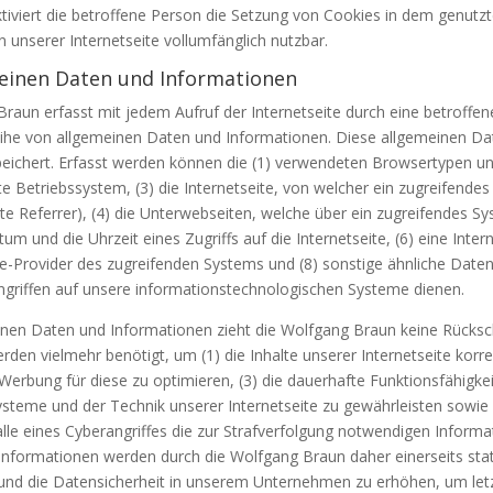
iviert die betroffene Person die Setzung von Cookies in dem genutzt
 unserer Internetseite vollumfänglich nutzbar.
meinen Daten und Informationen
Braun erfasst mit jedem Aufruf der Internetseite durch eine betroffe
eihe von allgemeinen Daten und Informationen. Diese allgemeinen D
speichert. Erfasst werden können die (1) verwendeten Browsertypen u
 Betriebssystem, (3) die Internetseite, von welcher ein zugreifende
te Referrer), (4) die Unterwebseiten, welche über ein zugreifendes Sy
m und die Uhrzeit eines Zugriffs auf die Internetseite, (6) eine Inter
ice-Provider des zugreifenden Systems und (8) sonstige ähnliche Date
griffen auf unsere informationstechnologischen Systeme dienen.
inen Daten und Informationen zieht die Wolfgang Braun keine Rücksch
en vielmehr benötigt, um (1) die Inhalte unserer Internetseite korrekt
 Werbung für diese zu optimieren, (3) die dauerhafte Funktionsfähigke
steme und der Technik unserer Internetseite zu gewährleisten sowie
le eines Cyberangriffes die zur Strafverfolgung notwendigen Informat
ormationen werden durch die Wolfgang Braun daher einerseits stati
nd die Datensicherheit in unserem Unternehmen zu erhöhen, um letzt